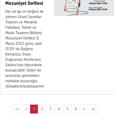
Mezuniyet Defilesi
Her yıl ilgi ve beğeni ile
izlenen Güzel Sanatlar
Tasarım ve Mimarlık
Fakültesi, Tekstil ve
Moda Tasarımı Bölümü
Mezuniyet Defilesi 12
Mayıs 2022 günü, saat
13:30’ da Bağlıca
Kampüsü, İhsan
Doğramacı Konferans
Salonu’nda izleyicilerle
buluşacaktır. Sizleri de
aramızda görmekten
mutluluk duyacağız.
@baskentmodatasarimi
««
«
1
2
3
4
5
6
»
»»