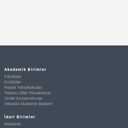
Akademik Birimler
Fakülteler
Enstitüler
Meslek Yüksekokulları
Yabancı Diller Yüksekokulu
Devlet Konservatuvarı
Orkestra Akademik Başkent
İdari Birimler
Merkezler