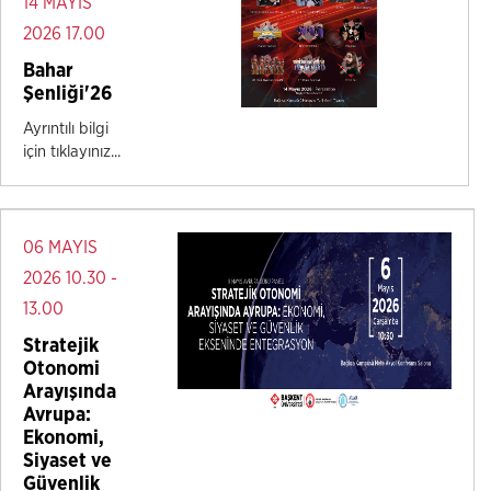
14 MAYIS
2026 17.00
Bahar
Şenliği'26
Ayrıntılı bilgi
için tıklayınız...
06 MAYIS
2026 10.30 -
13.00
Stratejik
Otonomi
Arayışında
Avrupa:
Ekonomi,
Siyaset ve
Güvenlik