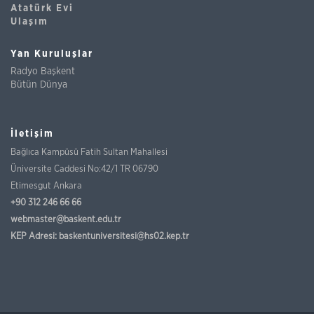
Atatürk Evi
Ulaşım
Yan Kuruluşlar
Radyo Başkent
Bütün Dünya
İletişim
Bağlıca Kampüsü Fatih Sultan Mahallesi
Üniversite Caddesi No:42/1 TR 06790
Etimesgut Ankara
+90 312 246 66 66
webmaster@baskent.edu.tr
KEP Adresi:
baskentuniversitesi@hs02.kep.tr