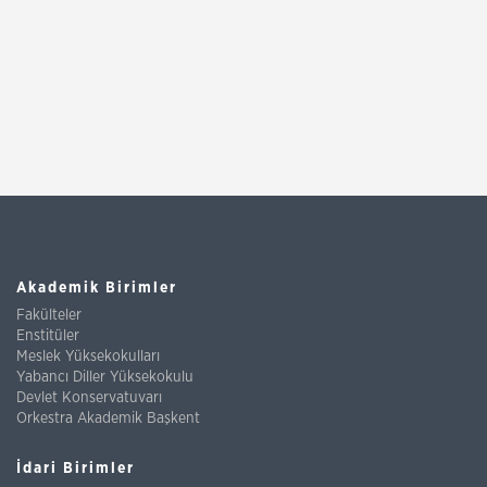
Akademik Birimler
Fakülteler
Enstitüler
Meslek Yüksekokulları
Yabancı Diller Yüksekokulu
Devlet Konservatuvarı
Orkestra Akademik Başkent
İdari Birimler