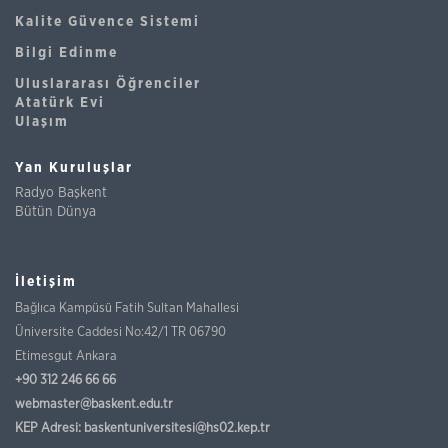
Kalite Güvence Sistemi
Bilgi Edinme
Uluslararası Öğrenciler
Atatürk Evi
Ulaşım
Yan Kuruluşlar
Radyo Başkent
Bütün Dünya
İletişim
Bağlıca Kampüsü Fatih Sultan Mahallesi
Üniversite Caddesi No:42/1 TR 06790
Etimesgut Ankara
+90 312 246 66 66
webmaster@baskent.edu.tr
KEP Adresi:
baskentuniversitesi@hs02.kep.tr