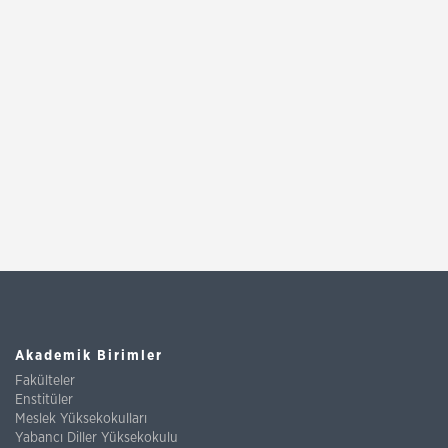
Akademik Birimler
Fakülteler
Enstitüler
Meslek Yüksekokulları
Yabancı Diller Yüksekokulu