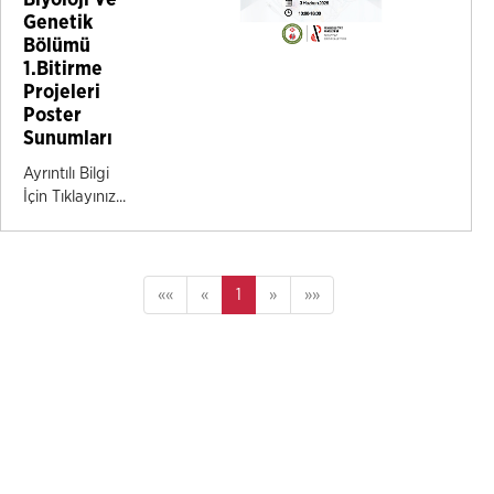
Biyoloji Ve
Genetik
Bölümü
1.Bitirme
Projeleri
Poster
Sunumları
Ayrıntılı Bilgi
İçin Tıklayınız...
««
«
1
»
»»