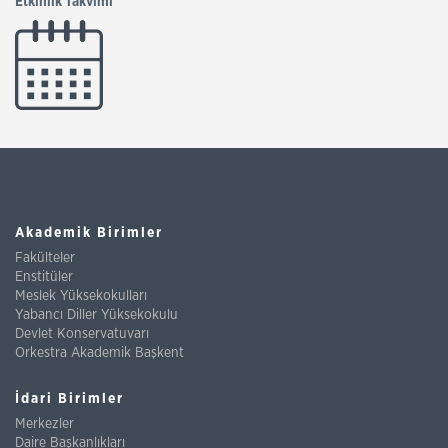
Etkinlik Takvimi
Akademik Birimler
Fakülteler
Enstitüler
Meslek Yüksekokulları
Yabancı Diller Yüksekokulu
Devlet Konservatuvarı
Orkestra Akademik Başkent
İdari Birimler
Merkezler
Daire Başkanlıkları