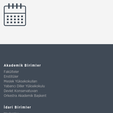
Akademik Birimler
Fakülteler
Enstitüler
Meslek Yüksekokulları
Yabancı Diller Yüksekokulu
Devlet Konservatuvarı
Orkestra Akademik Başkent
İdari Birimler