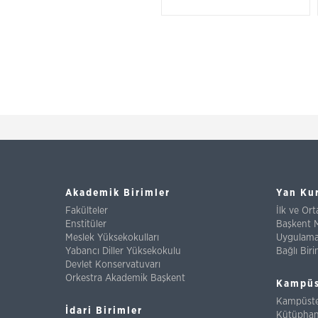
Akademik Birimler
Yan Ku
Fakülteler
İlk ve Or
Enstitüler
Başkent 
Meslek Yüksekokulları
Uygulama 
Yabancı Diller Yüksekokulu
Bağlı Biri
Devlet Konservatuvarı
Orkestra Akademik Başkent
Kampüs
Kampüste
İdari Birimler
Kütüpha