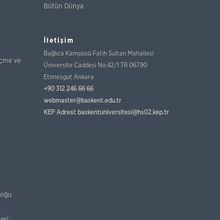
Bütün Dünya
İletişim
Bağlıca Kampüsü Fatih Sultan Mahallesi
lçme ve
Üniversite Caddesi No:42/1 TR 06790
Etimesgut Ankara
+90 312 246 66 66
webmaster@baskent.edu.tr
KEP Adresi:
baskentuniversitesi@hs02.kep.tr
loğu
esi