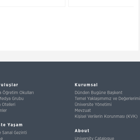
ruluşlar
Kurumsal
ta Öğretim Okulları
Dünden Bugüne Başkent
Medya Grubu
Temel Yaklaşımımız ve Değerlerim
Otelleri
Üniversite Yönetimi
mler
Mevzuat
Kişisel Verilerin Korunması (KVK)
te Yaşam
About
 Sanal Gezinti
ne
University Catalogue