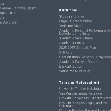
leri
eslenme, Barınma, Ulaşım
Kurumsal
oplulukları
Study in Türkiye
leri
Engelli Öğrenci Birimi
a Duyuruları
Yerleşme Düzeni
Akademik Personel Performans Ö
Değerlendirme Sistemi
Akademik Veri Sistemi
Akademik Portal
2023-2033 Stratejik Plan
STRASİS
Citation Index ve Scopus Yayınları
Akademik Faaliyet Raporları
Başkent Bülten
Satınalma Müdürlüğü
Tanıtım Materyalleri
Üniversite Tanıtım Kataloğu
Yan Kuruluşlarımız Kataloğu
Başkent Üniversitesi Deprem Kata
Başkent Kampüsü Ağaçlandırma
Çalışmaları
Dünden Bugüne Başkent Üniversit