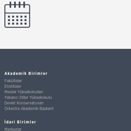
Akademik Birimler
Fakülteler
Enstitüler
Meslek Yüksekokulları
Yabancı Diller Yüksekokulu
Devlet Konservatuvarı
Orkestra Akademik Başkent
İdari Birimler
Merkezler