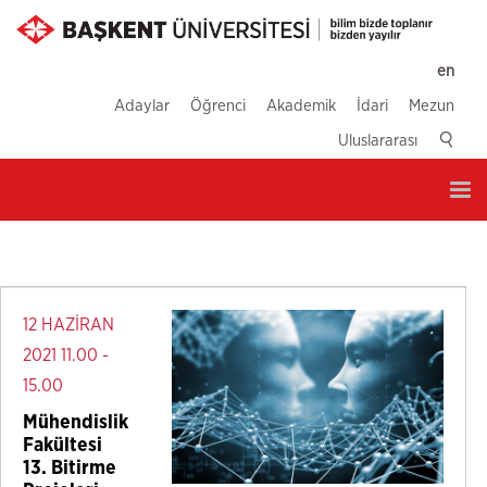
en
Adaylar
Öğrenci
Akademik
İdari
Mezun
Uluslararası
Tog
nav
12 HAZİRAN
2021 11.00 -
15.00
Mühendislik
Fakültesi
13. Bitirme