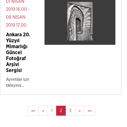
01 NİSAN
2019 16.00 -
08 NİSAN
2019 17.00
Ankara 20.
Yüzyıl
Mimarlığı
Güncel
Fotoğraf
Arşivi
Sergisi
Ayrıntılar için
tıklayınız...
««
«
1
2
3
»
»»