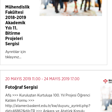
Mühendislik
Fakültesi
2018-2019
Akademik
Yılı 11.
Bitirme
Projeleri
Sergisi
Ayrıntılar için
tıklayınız...
20 MAYIS 2019 11.00 - 24 MAYIS 2019 17.00
Fotoğraf Sergisi
Afiş >>> Kuruluştan Kurtuluşa 100. Yıl Projesi Öğrenci
Katılım Formu >>>
http://atamer.baskent.edu.tr/kw/duyuru_ayrinti.php?
did=46862&dil=TR >>> Ankara ve Atatürk Konulu