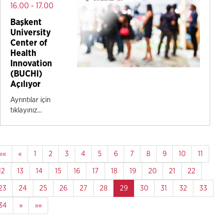
16.00 - 17.00
Başkent
University
Center of
Health
Innovation
(BUCHI)
Açılıyor
Ayrıntılar için
tıklayınız...
««
«
1
2
3
4
5
6
7
8
9
10
11
12
13
14
15
16
17
18
19
20
21
22
23
24
25
26
27
28
29
30
31
32
33
34
»
»»