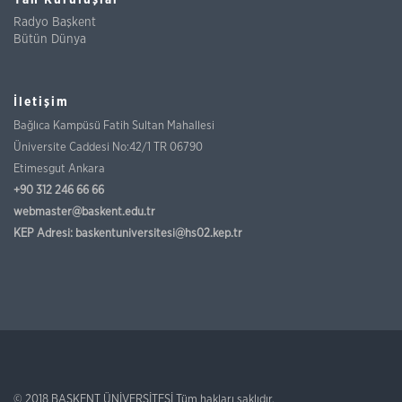
Yan Kuruluşlar
Radyo Başkent
Bütün Dünya
İletişim
Bağlıca Kampüsü Fatih Sultan Mahallesi
Üniversite Caddesi No:42/1 TR 06790
Etimesgut Ankara
+90 312 246 66 66
webmaster@baskent.edu.tr
KEP Adresi:
baskentuniversitesi@hs02.kep.tr
© 2018
BAŞKENT ÜNİVERSİTESİ
Tüm hakları saklıdır.