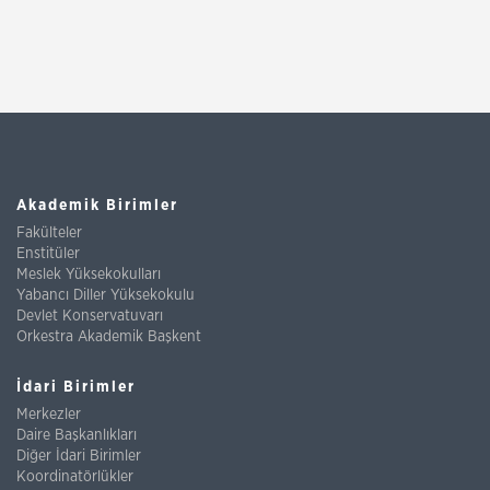
Akademik Birimler
Fakülteler
Enstitüler
Meslek Yüksekokulları
Yabancı Diller Yüksekokulu
Devlet Konservatuvarı
Orkestra Akademik Başkent
İdari Birimler
Merkezler
Daire Başkanlıkları
Diğer İdari Birimler
Koordinatörlükler