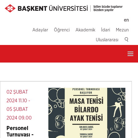
en
Adaylar
Öğrenci
Akademik
İdari
Mezun
Uluslararası
Tog
nav
02 ŞUBAT
2024 11.10 -
05 ŞUBAT
2024 09.00
Personel
Turnuvası -