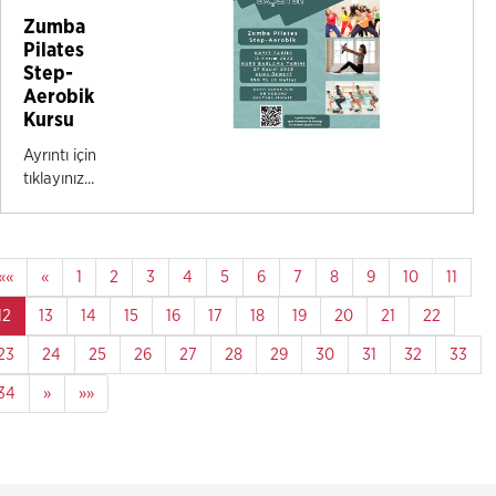
Zumba
Pilates
Step-
Aerobik
Kursu
Ayrıntı için
tıklayınız...
««
«
1
2
3
4
5
6
7
8
9
10
11
12
13
14
15
16
17
18
19
20
21
22
23
24
25
26
27
28
29
30
31
32
33
34
»
»»