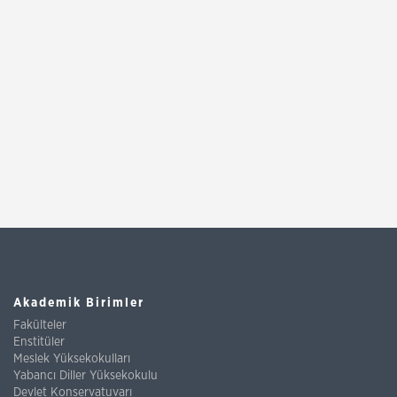
Akademik Birimler
Fakülteler
Enstitüler
Meslek Yüksekokulları
Yabancı Diller Yüksekokulu
Devlet Konservatuvarı