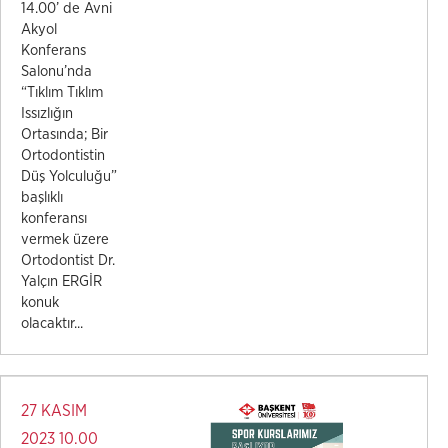
14.00’ de Avni
Akyol
Konferans
Salonu’nda
“Tıklım Tıklım
Issızlığın
Ortasında; Bir
Ortodontistin
Düş Yolculuğu”
başlıklı
konferansı
vermek üzere
Ortodontist Dr.
Yalçın ERGİR
konuk
olacaktır...
27 KASIM
2023 10.00