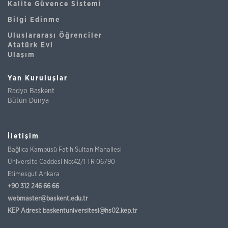
Kalite Güvence Sistemi
Bilgi Edinme
Uluslararası Öğrenciler
Atatürk Evi
Ulaşım
Yan Kuruluşlar
Radyo Başkent
Bütün Dünya
İletişim
Bağlıca Kampüsü Fatih Sultan Mahallesi
Üniversite Caddesi No:42/1 TR 06790
Etimesgut Ankara
+90 312 246 66 66
webmaster@baskent.edu.tr
KEP Adresi:
baskentuniversitesi@hs02.kep.tr